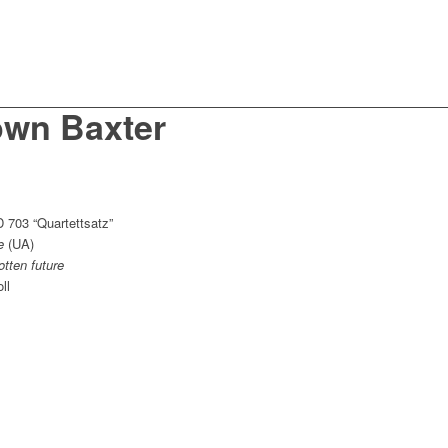
own Baxter
D 703 “Quartettsatz”
he
(UA)
otten future
ll