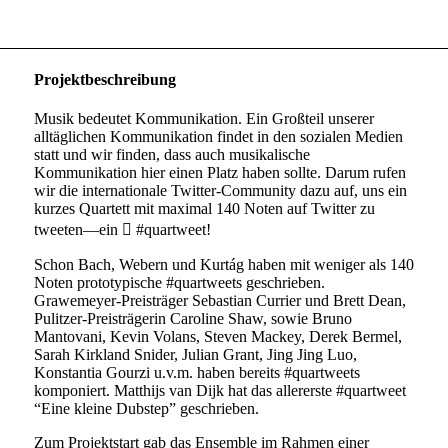
Projektbeschreibung
Musik bedeutet Kommunikation. Ein Großteil unserer
alltäglichen Kommunikation findet in den sozialen Medien
statt und wir finden, dass auch musikalische
Kommunikation hier einen Platz haben sollte. Darum rufen
wir die internationale Twitter-Community dazu auf, uns ein
kurzes Quartett mit maximal 140 Noten auf Twitter zu
tweeten—ein

#quartweet!
Schon Bach, Webern und Kurtág haben mit weniger als 140
Noten prototypische #quartweets geschrieben.
Grawemeyer-Preisträger Sebastian Currier und Brett Dean,
Pulitzer-Preisträgerin Caroline Shaw, sowie Bruno
Mantovani, Kevin Volans, Steven Mackey, Derek Bermel,
Sarah Kirkland Snider, Julian Grant, Jing Jing Luo,
Konstantia Gourzi u.v.m. haben bereits #quartweets
komponiert. Matthijs van Dijk hat das allererste #quartweet
“Eine kleine Dubstep” geschrieben.
Zum Projektstart gab das Ensemble im Rahmen einer