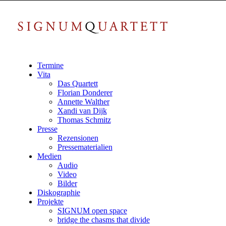
Termine
Vita
Das Quartett
Florian Donderer
Annette Walther
Xandi van Dijk
Thomas Schmitz
Presse
Rezensionen
Pressematerialien
Medien
Audio
Video
Bilder
Diskographie
Projekte
SIGNUM open space
bridge the chasms that divide