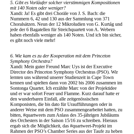
5. Gibt es Vorläufer solcher vierstimmigen Kompositionen
mit 140 Noten oder weniger?
Xandi: Ja! Es gibt drei Choräle von J. S. Bach: die
Nummern 6, 42 und 130 aus der Sammlung von 371
Choralsätzen. Neun der 12 Mikroludien von G. Kurtág und
jede der 6 Bagatellen für Streichquartett von A. Webern
haben ebenfalls weniger als 140 Noten. Und ich bin sicher,
es gibt noch viele mehr!
6. Wie kam es zu der Kooperation mit dem Princeton
Symphony Orchestra?
Xandi: Mein guter Freund Marc Uys ist der Executive
Director des Princeton Symphony Orchestras (PSO). Wir
lernten uns während unserer Studienzeit in Cape Town
kennen und spielten dann von 2002 bis 2006 zusammen im
Sontonga Quartet. Ich erzählte Marc von der Projektidee
und er war sofort Feuer und Flamme. Kurz darauf hatte er
den wunderbaren Einfall, alle zeitgenössischen
Komponisten, die bis dato für Uraufführungen oder in
anderer Weise mit dem PSO zusammengearbeitet hatten, zu
bitten, #quartweets zum Anlass des 35-jährigen Jubiläums
des Orchesters in der Saison 15/16 zu schreiben. Hieraus
ergab sich die Möglichkeit, das #quartweet-Projekt im
Rahmen der PSO’s Chamber Series aus der Taufe zu heben