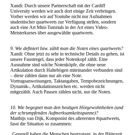
Xandi: Durch unsere Partnerschaft mit der Cardiff
University werden wir auch dort einige Zeit verbringen.
Vorher werden wir auf Youtube nicht nur Aufnahmen
studentischer quartweets zur Verfügung stellen, sondern
auch eine Art Mini-Tutorials in der Art eines Video-
Meisterkurses über ausgewählte quartweets.
9. Wie definiert bzw. zählt man die Noten eines quartweets?
Xandi: Ohne jetzt zu sehr in technische Details zu gehen, ist
unsere Faustregel, dass jeder Notenkopf zählt. Eine
Ausnahme sind solche Notenköpfe, die ohne neue
Artikulation durch Haltebögen miteinander verbunden sind
– diese zählen dann nur als eine Note.
Vortragsanweisungen, Taktangaben, Tempobezeichnungen,
Dynamik-, Artikulationszeichen etc. werden nicht
mitgezählt. Auch Pausen zählen nicht, nur die Noten.
10. Wie begegnet man den heutigen Hörgewohnheiten (und
der schrumpfenden Aufmerksamkeitsspanne)?
Matthijs van Dijk, Komponist des allerersten #quartweets,
fasst die Situation so zusammen:
„Generell haben die Menschen heutzutage, in der Blütezeit