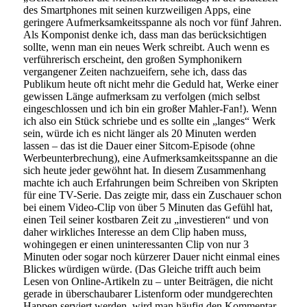
des Smartphones mit seinen kurzweiligen Apps, eine
geringere Aufmerksamkeitsspanne als noch vor fünf Jahren.
Als Komponist denke ich, dass man das berücksichtigen
sollte, wenn man ein neues Werk schreibt. Auch wenn es
verführerisch erscheint, den großen Symphonikern
vergangener Zeiten nachzueifern, sehe ich, dass das
Publikum heute oft nicht mehr die Geduld hat, Werke einer
gewissen Länge aufmerksam zu verfolgen (mich selbst
eingeschlossen und ich bin ein großer Mahler-Fan!). Wenn
ich also ein Stück schriebe und es sollte ein „langes“ Werk
sein, würde ich es nicht länger als 20 Minuten werden
lassen – das ist die Dauer einer Sitcom-Episode (ohne
Werbeunterbrechung), eine Aufmerksamkeitsspanne an die
sich heute jeder gewöhnt hat. In diesem Zusammenhang
machte ich auch Erfahrungen beim Schreiben von Skripten
für eine TV-Serie. Das zeigte mir, dass ein Zuschauer schon
bei einem Video-Clip von über 5 Minuten das Gefühl hat,
einen Teil seiner kostbaren Zeit zu „investieren“ und von
daher wirkliches Interesse an dem Clip haben muss,
wohingegen er einen uninteressanten Clip von nur 3
Minuten oder sogar noch kürzerer Dauer nicht einmal eines
Blickes würdigen würde. (Das Gleiche trifft auch beim
Lesen von Online-Artikeln zu – unter Beiträgen, die nicht
gerade in überschaubarer Listenform oder mundgerechten
Happen serviert werden, wird man häufig den Kommentar