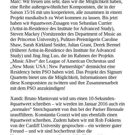
Marc: Wir freuen uns sehr, dass wir die Möglichkeit haben,
eine Reihe außergewöhnlicher Komponisten, die in der
Saison 15/16 mit uns kooperieren, alle zusammen in einem
Projekt musikalisch zu Wort kommen zu lassen. Bis jetzt
haben wir #quartweet-Zusagen von Sebastian Currier
(Artist-in-Residence des Institute for Advanced Study),
Steven Mackey (Vorsitzender des Department of Music an
der Princeton University), Pulitzer-Preisträgerin Caroline
Shaw, Sarah Kirkland Snider, Julian Grant, Derek Bermel
(früherer Artist-in-Residence des Institute for Advanced
Study) und Jing Jing Luo, die im Rahmen der Projekts
„Music Alive“ der League of American Orchestras und
„New Music USA | New Partnerships“ demnächst eine
Residency beim PSO haben wird. Das Projekt des Signum
Quartetts bietet uns die Möglichkeit, Informationen über
diese Komponisten zu twittern und ihre Zusammenarbeit
mit dem PSO anzukündigen!
Xandi: Bruno Mantovani wird uns einen 10-Sekunden-
#quartweet schreiben – wir werden im Januar 2016 auch ein
„normales“ Streichquartett von ihm bei der Pariser Biennale
uraufführen. Konstantia Gourzi wird uns ebenfalls einen
#quartweet schreiben. Zudem haben wir mit Rob Fokkens
von der Cardiff University gesprochen – ein weiterer guter
Freund – und wir sind hocherfreut über die