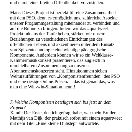
und damit einer breiten Öffentlichkeit vorzustellen.
Marc: Dieses Projekt ist perfekt für eine Zusammenarbeit
mit dem PSO, denn es ermöglicht uns, zahlreiche Aspekte
unserer Programmgestaltung miteinander zu verbinden und
auf die Bühne zu bringen. Indem wir das #quartweet-
Projekt mit aus der Taufe heben, stärken wir unsere
Beziehungen zu verschiedenen Einrichtungen des
öffentlichen Lebens und akzentuieren unter dem Einsatz
von Spitzentechnologie eine wichtige pädagogische
Komponente. Außerdem können wir so ein Weltklasse-
Kammermusikkonzert präsentieren, das zugleich in
unmittelbarem Zusammenhang zu unseren
Abonnementskonzerten steht. Hinzukommen sieben
Welturaufführungen von „Komponistenfreunden“ des PSO
und eine riesige Online-Präsenz – das ist genau das, was
man eine Win-win-Situation nennt!
7. Welche Komponisten beteiligen sich bis jetzt an dem
Projekt?
Xandi: Der Erste, den ich gefragt habe, war mein Bruder
Matthijs van Dijk, der praktisch sofort mit einem #quartweet
mit dem Titel „Eine kleine Dubstep“ antwortete.