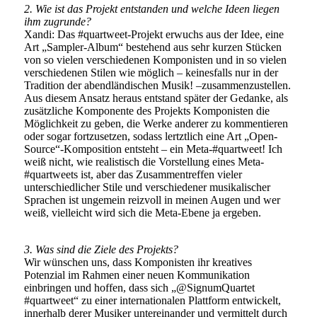
2. Wie ist das Projekt entstanden und welche Ideen liegen
ihm zugrunde?
Xandi: Das #quartweet-Projekt erwuchs aus der Idee, eine
Art „Sampler-Album“ bestehend aus sehr kurzen Stücken
von so vielen verschiedenen Komponisten und in so vielen
verschiedenen Stilen wie möglich – keinesfalls nur in der
Tradition der abendländischen Musik! –zusammenzustellen.
Aus diesem Ansatz heraus entstand später der Gedanke, als
zusätzliche Komponente des Projekts Komponisten die
Möglichkeit zu geben, die Werke anderer zu kommentieren
oder sogar fortzusetzen, sodass lertztlich eine Art „Open-
Source“-Komposition entsteht – ein Meta-#quartweet! Ich
weiß nicht, wie realistisch die Vorstellung eines Meta-
#quartweets ist, aber das Zusammentreffen vieler
unterschiedlicher Stile und verschiedener musikalischer
Sprachen ist ungemein reizvoll in meinen Augen und wer
weiß, vielleicht wird sich die Meta-Ebene ja ergeben.
3. Was sind die Ziele des Projekts?
Wir wünschen uns, dass Komponisten ihr kreatives
Potenzial im Rahmen einer neuen Kommunikation
einbringen und hoffen, dass sich „@SignumQuartet
#quartweet“ zu einer internationalen Plattform entwickelt,
innerhalb derer Musiker untereinander und vermittelt durch