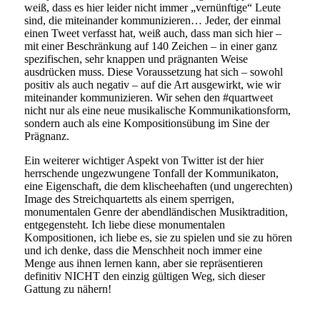
weiß, dass es hier leider nicht immer „vernünftige“ Leute
sind, die miteinander kommunizieren… Jeder, der einmal
einen Tweet verfasst hat, weiß auch, dass man sich hier –
mit einer Beschränkung auf 140 Zeichen – in einer ganz
spezifischen, sehr knappen und prägnanten Weise
ausdrücken muss. Diese Voraussetzung hat sich – sowohl
positiv als auch negativ – auf die Art ausgewirkt, wie wir
miteinander kommunizieren. Wir sehen den #quartweet
nicht nur als eine neue musikalische Kommunikationsform,
sondern auch als eine Kompositionsübung im Sine der
Prägnanz.
Ein weiterer wichtiger Aspekt von Twitter ist der hier
herrschende ungezwungene Tonfall der Kommunikaton,
eine Eigenschaft, die dem klischeehaften (und ungerechten)
Image des Streichquartetts als einem sperrigen,
monumentalen Genre der abendländischen Musiktradition,
entgegensteht. Ich liebe diese monumentalen
Kompositionen, ich liebe es, sie zu spielen und sie zu hören
und ich denke, dass die Menschheit noch immer eine
Menge aus ihnen lernen kann, aber sie repräsentieren
definitiv NICHT den einzig gültigen Weg, sich dieser
Gattung zu nähern!