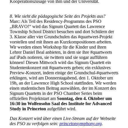
Kooperationszusage von ihm und der Universität.
8. Wie sieht die pädagogische Seite des Projekts aus?
Marc: Als Teil des Residency-Programms des PSO
„BRAVO!“ wird das Signum Quartett das Lawrence
Township School District besuchen und dort Schülern der
3. Klasse aller vier Grundschulen das #quartweet-Projekt
vorstellen und mit ihnen an Kurzkompositionen arbeiten.
Wir werden einen Workshop für die Kinder und ihren
Lehrer Daniel Beal anbieten, in dem sie ihre #quartweets
auf iPads notieren, sie twittern und sie sogar aufführen
können! Diesen Mittwoch wird das Signum Quartett ein
Studentenkonzert mit #quartweets geben; ein exklusives
Preview-Konzert, indem einige der Grundschul-#quartweets
erklingen, wird am Donnerstagabend, den 1. Oktober um
19h, an der Lawrence High School stattfinden. Wir werden
einen studentischen Beitrag auswählen, der im Konzert des
Signum Quartetts in der PSO Chamber Series beim
offiziellen Projektstart am
Sonntag, den 4. Oktober um
16:30 im Wolfensohn Saal des Institute for Advanced
Study in Princeton
aufgeführt wird.
Das Konzert wird über einen Live-Stream auf der Webseite
des PSO zu verfolgen sein:
princetonsymphony.org
.