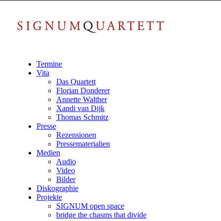
Termine
Vita
Das Quartett
Florian Donderer
Annette Walther
Xandi van Dijk
Thomas Schmitz
Presse
Rezensionen
Pressematerialien
Medien
Audio
Video
Bilder
Diskographie
Projekte
SIGNUM open space
bridge the chasms that divide