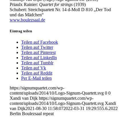
Priaulx Rainier:
Quartet for strings
(1939)
Schubert: Streichquartett Nr. 14 d-Moll D 810 „Der Tod
und das Mädchen“
www.boulezsaal.de
Eintrag teilen
Teilen auf Facebook
Teilen auf Twitter
Teilen auf Pinterest
Teilen auf LinkedIn
Teilen auf Tumblr
Teilen auf Vk
Teilen auf Reddit
Per E-Mail teilen
https://signumquartet.com/wp-
content/uploads/2014/10/Logo-Signum-Quartett.svg
0
0
Xandi van Dijk
https://signumquartet.com/wp-
content/uploads/2014/10/Logo-Signum-Quartett.svg
Xandi
van Dijk
2021-08-30 11:58:07
2022-03-31 19:29:55
5.6.2022
Berlin Boulezsaal repeat