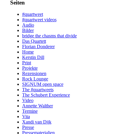
Seiten
#quartweet
#quartweet videos
Audio
Bilder
bridge the chasms that divide
Das Quartett
Florian Donderer
Home
Kerstin Dill
Print
Projekte
Rezensionen
Rock Lounge
SIGNUM open space
The #quartweets
The Schubert Experience
Video
Annette Walther
Termine
Vita
Xandi van Dijk
Presse
Pressematerialien