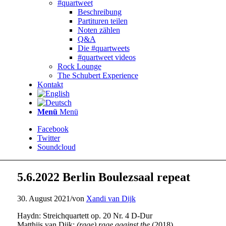
#quartweet
Beschreibung
Partituren teilen
Noten zählen
Q&A
Die #quartweets
#quartweet videos
Rock Lounge
The Schubert Experience
Kontakt
Menü
Menü
Facebook
Twitter
Soundcloud
5.6.2022 Berlin Boulezsaal repeat
30. August 2021
/
von
Xandi van Dijk
Haydn: Streichquartett op. 20 Nr. 4 D-Dur
Matthijs van Dijk:
(rage) rage against the
(2018)