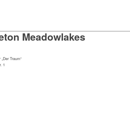
ceton Meadowlakes
r „Der Traum“
. 1