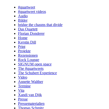
#quartweet
#quartweet videos
Audio
Bilder
bridge the chasms that divide
Das Quartett
Florian Donderer
Home
Kerstin Dill
Print
Projekte
Rezensionen
Rock Lounge
SIGNUM open space
The #quartweets
The Schubert Experience
Video
Annette Walther
Termine
Vita
Xandi van Dijk
Presse
Pressematerialien
Thomas Schmitz