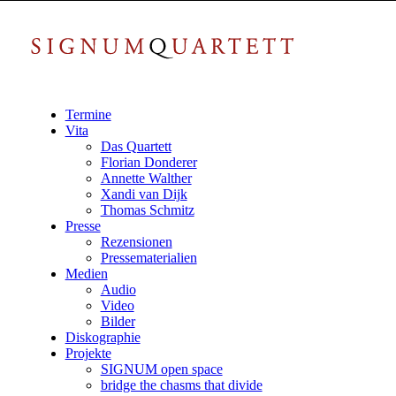
Termine
Vita
Das Quartett
Florian Donderer
Annette Walther
Xandi van Dijk
Thomas Schmitz
Presse
Rezensionen
Pressematerialien
Medien
Audio
Video
Bilder
Diskographie
Projekte
SIGNUM open space
bridge the chasms that divide