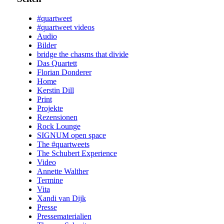
#quartweet
#quartweet videos
Audio
Bilder
bridge the chasms that divide
Das Quartett
Florian Donderer
Home
Kerstin Dill
Print
Projekte
Rezensionen
Rock Lounge
SIGNUM open space
The #quartweets
The Schubert Experience
Video
Annette Walther
Termine
Vita
Xandi van Dijk
Presse
Pressematerialien