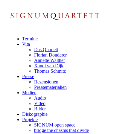
Termine
Vita
Das Quartett
Florian Donderer
Annette Walther
Xandi van Dijk
Thomas Schmitz
Presse
Rezensionen
Pressematerialien
Medien
Audio
Video
Bilder
Diskographie
Projekte
SIGNUM open space
bridge the chasms that divide