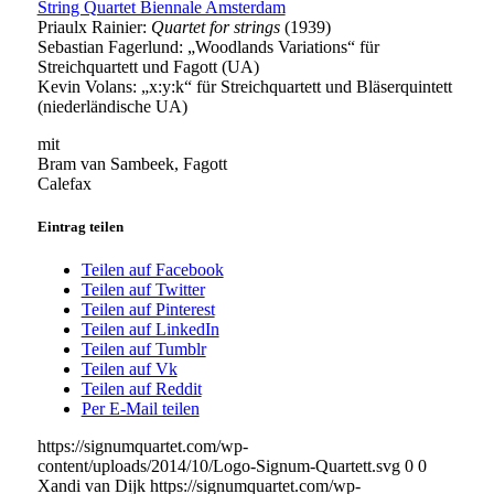
String Quartet Biennale Amsterdam
Priaulx Rainier:
Quartet for strings
(1939)
Sebastian Fagerlund: „Woodlands Variations“ für
Streichquartett und Fagott (UA)
Kevin Volans: „x:y:k“ für Streichquartett und Bläserquintett
(niederländische UA)
mit
Bram van Sambeek, Fagott
Calefax
Eintrag teilen
Teilen auf Facebook
Teilen auf Twitter
Teilen auf Pinterest
Teilen auf LinkedIn
Teilen auf Tumblr
Teilen auf Vk
Teilen auf Reddit
Per E-Mail teilen
https://signumquartet.com/wp-
content/uploads/2014/10/Logo-Signum-Quartett.svg
0
0
Xandi van Dijk
https://signumquartet.com/wp-