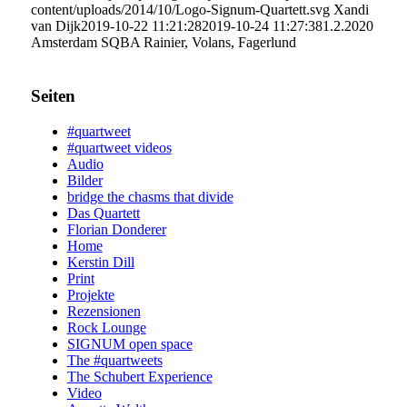
content/uploads/2014/10/Logo-Signum-Quartett.svg
Xandi
van Dijk
2019-10-22 11:21:28
2019-10-24 11:27:38
1.2.2020
Amsterdam SQBA Rainier, Volans, Fagerlund
Seiten
#quartweet
#quartweet videos
Audio
Bilder
bridge the chasms that divide
Das Quartett
Florian Donderer
Home
Kerstin Dill
Print
Projekte
Rezensionen
Rock Lounge
SIGNUM open space
The #quartweets
The Schubert Experience
Video