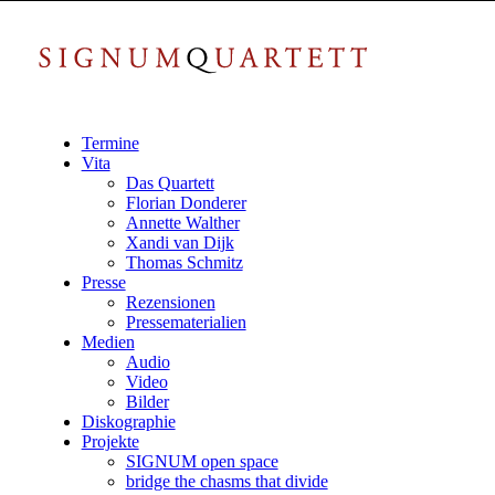
Termine
Vita
Das Quartett
Florian Donderer
Annette Walther
Xandi van Dijk
Thomas Schmitz
Presse
Rezensionen
Pressematerialien
Medien
Audio
Video
Bilder
Diskographie
Projekte
SIGNUM open space
bridge the chasms that divide