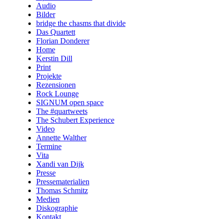
Audio
Bilder
bridge the chasms that divide
Das Quartett
Florian Donderer
Home
Kerstin Dill
Print
Projekte
Rezensionen
Rock Lounge
SIGNUM open space
The #quartweets
The Schubert Experience
Video
Annette Walther
Termine
Vita
Xandi van Dijk
Presse
Pressematerialien
Thomas Schmitz
Medien
Diskographie
Kontakt