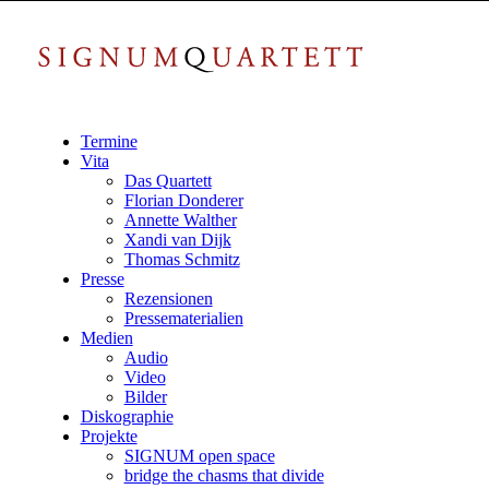
Termine
Vita
Das Quartett
Florian Donderer
Annette Walther
Xandi van Dijk
Thomas Schmitz
Presse
Rezensionen
Pressematerialien
Medien
Audio
Video
Bilder
Diskographie
Projekte
SIGNUM open space
bridge the chasms that divide